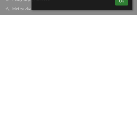
OK
Metryczka
Mapa strony
O szkole
Kontakt
Aktualności
Kontakty
Zespół Szkolno-Przedszkolny w Starych Załubicach
spzalubice@radzymin.pl
22 761-71-22
ul. Mazowiecka 40
05-255 Stare Załubice
05-255 Stare Załubice
Poland
Magdalena Sycik
dyrektorspzalubice@radzymin.pl