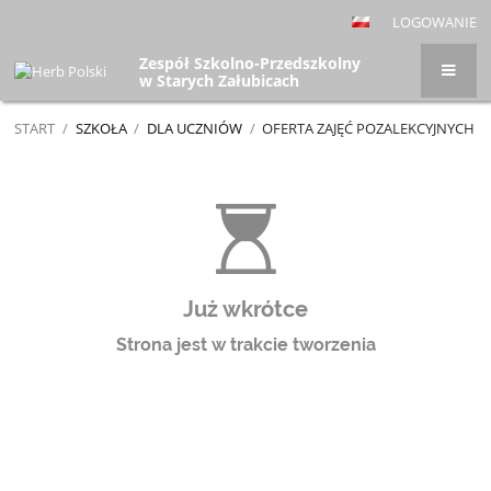
LOGOWANIE
Zespół Szkolno-Przedszkolny
w Starych Załubicach
START
/
SZKOŁA
/
DLA UCZNIÓW
/
OFERTA ZAJĘĆ POZALEKCYJNYCH
Oferta
zajęć
pozalekcyjnych
Już wkrótce
Strona jest w trakcie tworzenia