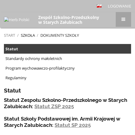
LOGOWANIE
Zespół Szkolno-Przedszkolny
w Starych Załubicach
START
/
SZKOŁA
/
DOKUMENTY SZKOŁY
Dokumenty
Statut
szkoły
Standardy ochrony małoletnich
Program wychowawczo-profilaktyczny
Regulaminy
Statut
Statut Zespołu Szkolno-Przedszkolnego w Starych
Załubicach:
Statut ZSP 2025
Statut Szkoły Podstawowej im. Armii Krajowej w
Starych Załubicach:
Statut SP 2025