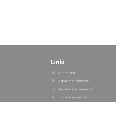
Linki
Webmaster
Wsparcie techniczne
Deklaracja dostępności
Informacje prawne
Polityka prywatności
Metryczka