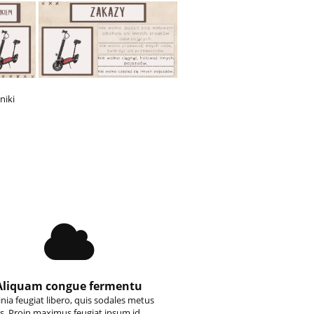
niki
Aliquam congue fermentu
inia feugiat libero, quis sodales metus
s. Proin maximus feugiat ipsum id