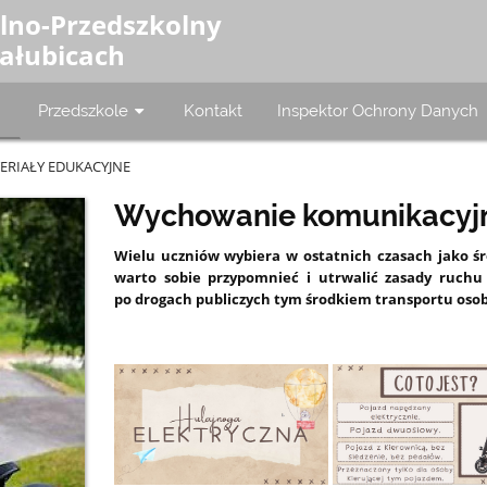
olno-Przedszkolny
Załubicach
Przedszkole
Kontakt
Inspektor Ochrony Danych
ERIAŁY EDUKACYJNE
Wychowanie komunikacyj
Wielu uczniów wybiera w ostatnich czasach jako ś
warto sobie przypomnieć i utrwalić zasady ruchu
po drogach publiczych tym środkiem transportu osob