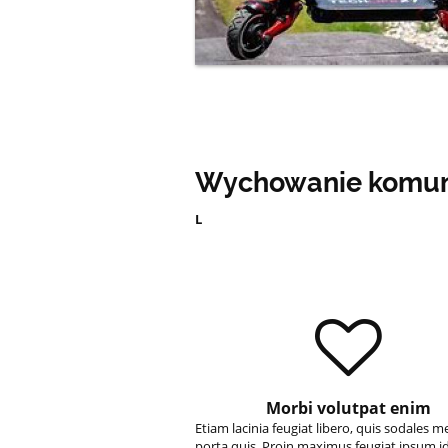
Wychowanie komuni
L
Morbi volutpat enim
Etiam lacinia feugiat libero, quis sodales m
porta quis. Proin maximus feugiat ipsum i