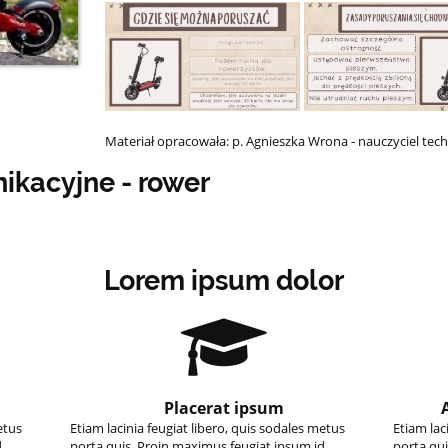
Materiał opracowała: p. Agnieszka Wrona - nauczyciel tech
kacyjne - rower
Lorem ipsum dolor
Placerat ipsum
etus
Etiam lacinia feugiat libero, quis sodales metus
Etiam lac
d
porta quis. Proin maximus feugiat ipsum id
porta qui