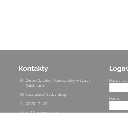
Kontakty
Logo
Zespół Szkolno-Przedszkolny w Starych
Nazwa uży
Załubicach
spzalubice@radzymin.pl
Hasło:
22 761-71-22
ul. Mazowiecka 40
05-255 Stare Załubice
05-255 Stare Załubice
Poland