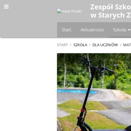
Zespół Szk
w Starych 
Start
Aktualności
Szkoła
START
/
SZKOŁA
/
DLA UCZNIÓW
/
MAT
Materiały
edukacyjne