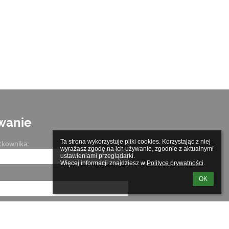
wanie
Ta strona wykorzystuje pliki cookies. Korzystając z niej 
tkownika:
wyrażasz zgodę na ich używanie, zgodnie z aktualnymi 
ustawieniami przeglądarki.

Więcej informacji znajdziesz w 
Polityce prywatności
.
OK