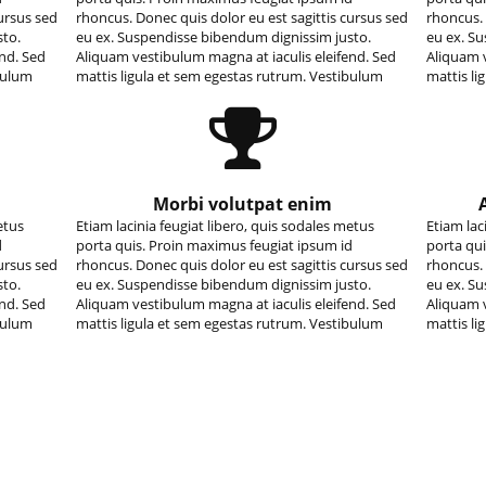
cursus sed
rhoncus. Donec quis dolor eu est sagittis cursus sed
rhoncus. 
sto.
eu ex. Suspendisse bibendum dignissim justo.
eu ex. S
end. Sed
Aliquam vestibulum magna at iaculis eleifend. Sed
Aliquam v
ibulum
mattis ligula et sem egestas rutrum. Vestibulum
mattis li
Morbi volutpat enim
etus
Etiam lacinia feugiat libero, quis sodales metus
Etiam lac
d
porta quis. Proin maximus feugiat ipsum id
porta qui
cursus sed
rhoncus. Donec quis dolor eu est sagittis cursus sed
rhoncus. 
sto.
eu ex. Suspendisse bibendum dignissim justo.
eu ex. S
end. Sed
Aliquam vestibulum magna at iaculis eleifend. Sed
Aliquam v
ibulum
mattis ligula et sem egestas rutrum. Vestibulum
mattis li