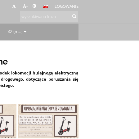
+
-
LOGOWANIE
Więcej
ne
rodek lokomocji hulajnogę elektryczną
 drogowego, dotyczące poruszania się
istego.