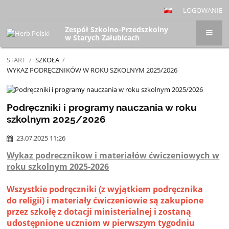
LOGOWANIE
Zespół Szkolno-Przedszkolny
w Starych Załubicach
START
/
SZKOŁA
/
WYKAZ PODRĘCZNIKÓW W ROKU SZKOLNYM 2025/2026
Wykaz
podręczników
Podręczniki i programy nauczania w roku
w
szkolnym 2025/2026
roku
23.07.2025 11:26
szkolnym
2025/2026
Wykaz podrecznikow i materiałów ćwiczeniowych w
roku szkolnym 2025-2026
Wszystkie podręczniki (z wyjątkiem podręcznika
do religii) i materiały ćwiczeniowie są zakupione
przez szkołę z dotacji ministerialnej i zostaną
udostępnione uczniom w pierwszym tygodniu