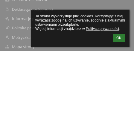
Deklaracja dostępności
Ta strona wykorzystuje pliki cookies. Korzystając z niej 
Informacje prawne
wyrażasz zgodę na ich używanie, zgodnie z aktualnymi 
ustawieniami przeglądarki.

Polityka prywatności
Więcej informacji znajdziesz w 
Polityce prywatności
.
Metryczka
OK
Mapa strony
O szkole
Kontakt
Aktualności
Kontakty
Zespół Szkolno-Przedszkolny w Starych Załubicach
spzalubice@radzymin.pl
22 761-71-22
ul. Mazowiecka 40
05-255 Stare Załubice