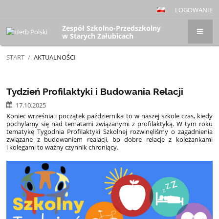
LOGOWANIE
Zespół Szkolno-Przedszkolny
w Starych Załubicach
START
/
AKTUALNOŚCI
Aktualności
Tydzień Profilaktyki i Budowania Relacji
17.10.2025
Koniec września i początek października to w naszej szkole czas, kiedy
pochylamy się nad tematami związanymi z profilaktyką. W tym roku
tematykę Tygodnia Profilaktyki Szkolnej rozwinęliśmy o zagadnienia
związane z budowaniem realacji, bo dobre relacje z koleżankami
i kolegami to ważny czynnik chroniący.