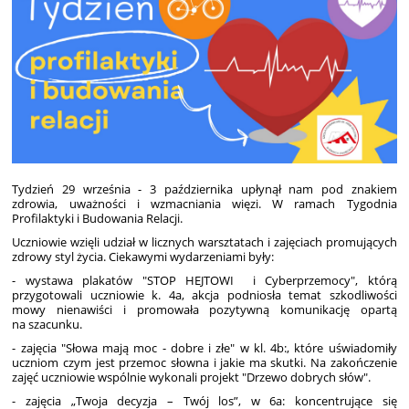
Tydzień 29 września - 3 października upłynął nam pod znakiem
zdrowia, uważności i wzmacniania więzi. W ramach Tygodnia
Profilaktyki i Budowania Relacji.
Uczniowie wzięli udział w licznych warsztatach i zajęciach promujących
zdrowy styl życia. Ciekawymi wydarzeniami były:
- wystawa plakatów "STOP HEJTOWI i Cyberprzemocy", którą
przygotowali uczniowie k. 4a, akcja podniosła temat szkodliwości
mowy nienawiści i promowała pozytywną komunikację opartą
na szacunku.
- zajęcia "Słowa mają moc - dobre i złe" w kl. 4b:, które uświadomiły
uczniom czym jest przemoc słowna i jakie ma skutki. Na zakończenie
zajęć uczniowie wspólnie wykonali projekt "Drzewo dobrych słów".
- zajęcia „Twoja decyzja – Twój los”, w 6a: koncentrujące się