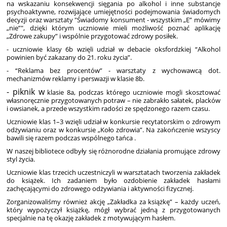
na wskazaniu konsekwencji sięgania po alkohol i inne substancje
psychoaktywne, rozwijające umiejętności podejmowania świadomych
decyzji oraz warsztaty "Świadomy konsument - wszystkim „E” mówimy
„nie”", dzięki którym uczniowie mieli możliwość poznać aplikację
„Zdrowe zakupy” i wspólnie przygotować zdrowy posiłek.
- uczniowie klasy 6b wzięli udział w debacie oksfordzkiej “Alkohol
powinien być zakazany do 21. roku życia”.
- “Reklama bez procentów” - warsztaty z wychowawcą dot.
mechanizmów reklamy i perswazji w klasie 8b.
- piknik w
klasie 8a, podczas którego uczniowie mogli skosztować
własnoręcznie przygotowanych potraw – nie zabrakło sałatek, placków
i owsianek, a przede wszystkim radości ze spędzonego razem czasu.
Uczniowie klas 1–3 wzięli udział w konkursie recytatorskim o zdrowym
odżywianiu oraz w konkursie „Koło zdrowia”. Na zakończenie wszyscy
bawili się razem podczas wspólnego tańca .
W naszej bibliotece odbyły się różnorodne działania promujące zdrowy
styl życia.
Uczniowie klas trzecich uczestniczyli w warsztatach tworzenia zakładek
do książek. Ich zadaniem było ozdobienie zakładek hasłami
zachęcającymi do zdrowego odżywiania i aktywności fizycznej.
Zorganizowaliśmy również akcję „Zakładka za książkę” – każdy uczeń,
który wypożyczył książkę, mógł wybrać jedną z przygotowanych
specjalnie na tę okazję zakładek z motywującym hasłem.