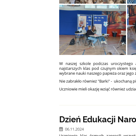
W naszej szkole podczas uroczystego a
najstarszych klas pod czujnym okiem ksi
wybrane nauki naszego papieża oraz jego ż
Nie zabrakło również "Barki" -
ukochaną pi
Uczniowie mieli okazję wziąć również udzi
Dzień Edukacji Nar
06.11.2024
Uczniowie klas ósmych zaprosili wszys