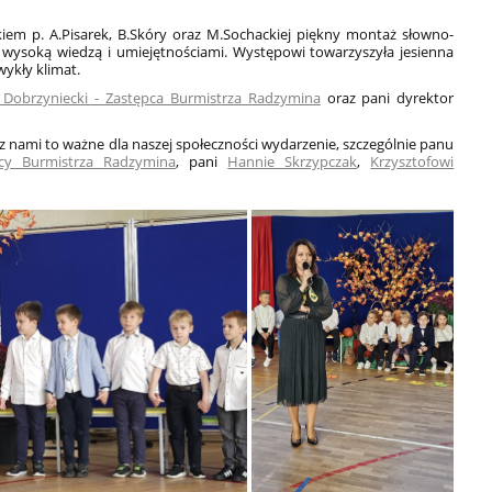
kiem p. A.Pisarek, B.Skóry oraz M.Sochackiej piękny montaż słowno-
ę wysoką wiedzą i umiejętnościami. Występowi towarzyszyła jesienna
wykły klimat.
f Dobrzyniecki - Zastępca Burmistrza Radzymina
oraz pani dyrektor
z nami to ważne dla naszej społeczności wydarzenie, szczególnie panu
pcy Burmistrza Radzymina
, pani
Hannie Skrzypczak
,
Krzysztofowi