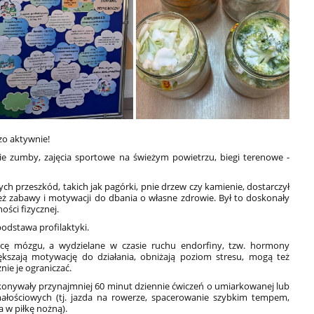
zo aktywnie!
e zumby, zajęcia sportowe na świeżym powietrzu, biegi terenowe -
h przeszkód, takich jak pagórki, pnie drzew czy kamienie, dostarczył
eż zabawy i motywacji do dbania o własne zdrowie. Był to doskonały
ości fizycznej.
odstawa profilaktyki.
cę mózgu, a wydzielane w czasie ruchu endorfiny, tzw. hormony
ększają motywację do działania, obniżają poziom stresu, mogą też
ie je ograniczać.
ykonywały przynajmniej 60 minut dziennie ćwiczeń o umiarkowanej lub
małościowych (tj. jazda na rowerze, spacerowanie szybkim tempem,
a w piłkę nożną).