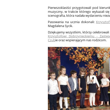
Pierwszoklasiści przygotowali pod kierun
muzyczny, w trakcie którego wykazali si
scenografia, która nadała wydarzeniu niez
Pasowania na ucznia dokonali:
Krzyszto
Magdalena Sycik.
Dziękujemy wszystkim, którzy celebrowali 
Krzysztofowi Dobrzynieckiemu - Zastę
Czub
ie
oraz wspierającym nas rodzicom.