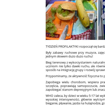
TYDZIEŃ PROFILAKTYKI rozpoczął się bard
Były zabawy ruchowe przy muzyce, zajęci
jednym słowem dużo dużo ruchu!
Bieg terenowy z wykorzystaniem naturalnyc
uczniom nie tylko dawki ruchu, ale równi
sposób na integrację grupy i rozwój sprawn
Przypominamy, że aktywność fizyczna to p
Zapobiega wielu chorobom, wspiera pra
szczęścia, poprawiają samopoczucie, zwi
zapobiegać stanom depresyjnym lub znaczn
WHO zaleca, by dzieci w wieku 5-17 lat w
wysokiej intensywności, głównie wytrzy
bieganie, pływanie, jazda na hulajnodze, gr