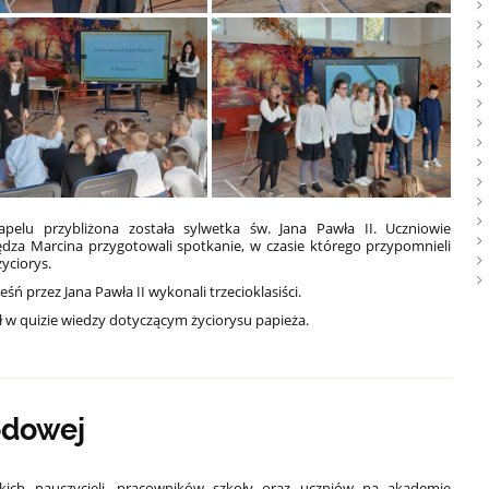
pelu przybliżona została sylwetka św. Jana Pawła II. Uczniowie
ędza Marcina przygotowali spotkanie, w czasie którego przypomnieli
yciorys.
eśń przez Jana Pawła II
wykonali trzecioklasiści.
ał w quizie wiedzy dotyczącym życiorysu papieża.
odowej
tkich nauczycieli, pracowników szkoły oraz uczniów na akademię