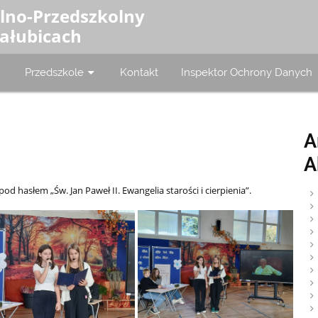
olno-Przedszkolny
Załubicach
Przedszkole
Kontakt
Inspektor Ochrony Danych
A
A
d hasłem „Św. Jan Paweł II. Ewangelia starości i cierpienia”.